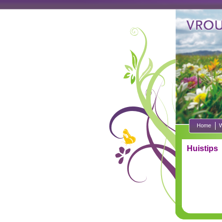
Home
W
Huistips