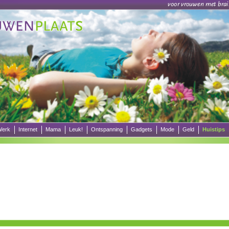
erk
Internet
Mama
Leuk!
Ontspanning
Gadgets
Mode
Geld
Huistips