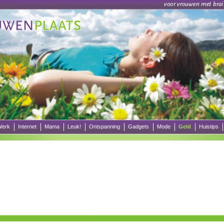
erk
Internet
Mama
Leuk!
Ontspanning
Gadgets
Mode
Geld
Huistips